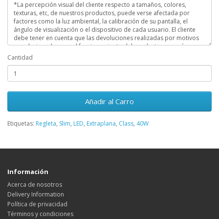
Cantidad
Añadir al Carro
Etiquetas:
Regleta
,
Slim
,
LED
,
Extraplana
,
Class
,
40W
Información
Acerca de nosotros
Delivery Information
Política de privacidad
Términos y condiciones