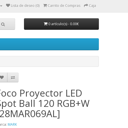
Lista de deseo (0)
Carrito de Compras
Caja
0 artículo(s) - 0.00€
Foco Proyector LED
Spot Ball 120 RGB+W
[28MAR069AL]
rca:
MARK