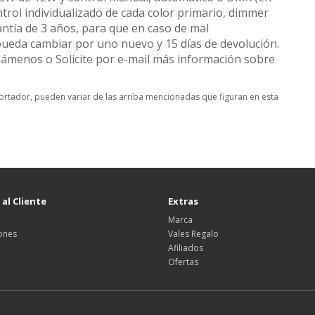
trol individualizado de cada color primario, dimmer
antía de 3 años, para que en caso de mal
ueda cambiar por uno nuevo y 15 días de devolución.
lámenos o Solicite por e-mail más información sobre
mportador, pueden variar de las arriba mencionadas que figuran en esta
 al Cliente
Extras
Marca
ones
Vales Regalo
Afiliados
Ofertas