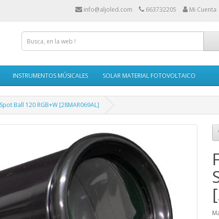
info@aljoled.com
663732205
Mi Cuenta
INSTRUMENTOS MÚSICALES
SOLAR MATERIAL FOTOVOLTAICO
 Spot Ball 120 RGB+W [28MAR069AL]
Ma