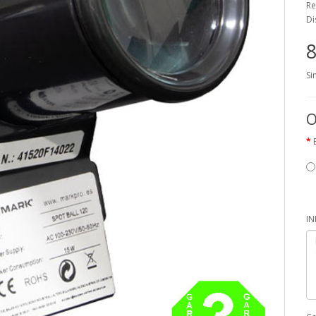
Re
Di
8
Si
O
I