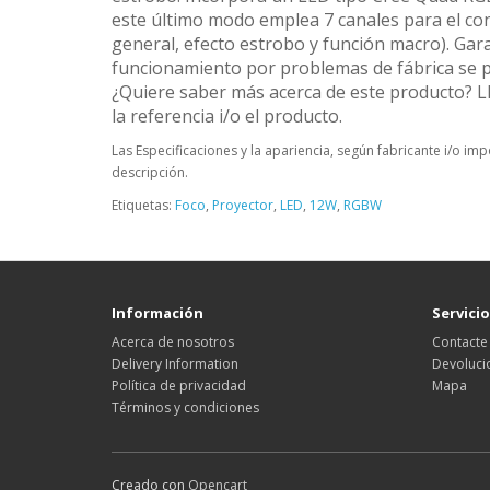
este último modo emplea 7 canales para el con
general, efecto estrobo y función macro). Gar
funcionamiento por problemas de fábrica se p
¿Quiere saber más acerca de este producto? L
la referencia i/o el producto.
Las Especificaciones y la apariencia, según fabricante i/o i
descripción.
Etiquetas:
Foco
,
Proyector
,
LED
,
12W
,
RGBW
Información
Servicio
Acerca de nosotros
Contacte
Delivery Information
Devoluci
Política de privacidad
Mapa
Términos y condiciones
Creado con
Opencart