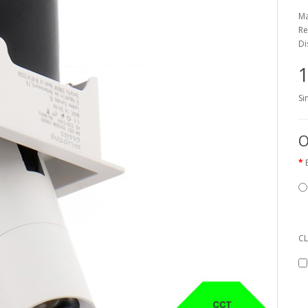
Ma
Re
Di
1
Si
O
CL