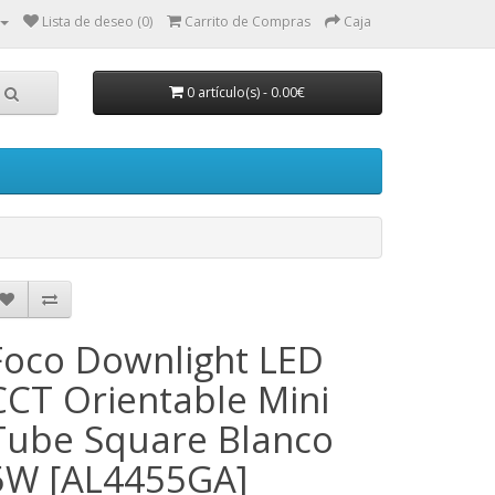
Lista de deseo (0)
Carrito de Compras
Caja
0 artículo(s) - 0.00€
Foco Downlight LED
CCT Orientable Mini
Tube Square Blanco
5W [AL4455GA]