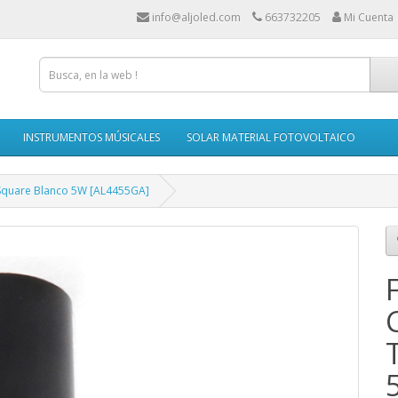
info@aljoled.com
663732205
Mi Cuenta
INSTRUMENTOS MÚSICALES
SOLAR MATERIAL FOTOVOLTAICO
 Square Blanco 5W [AL4455GA]