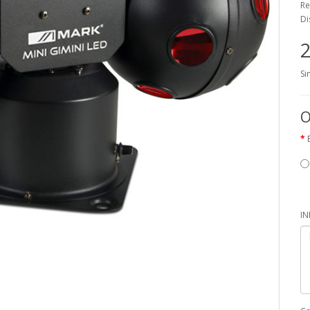
Re
Di
2
Si
O
I