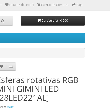
Lista de deseo (0)
Carrito de Compras
Caja
0 artículo(s) - 0.00€
Esferas rotativas RGB
MINI GIMINI LED
[28LED221AL]
rca:
MARK