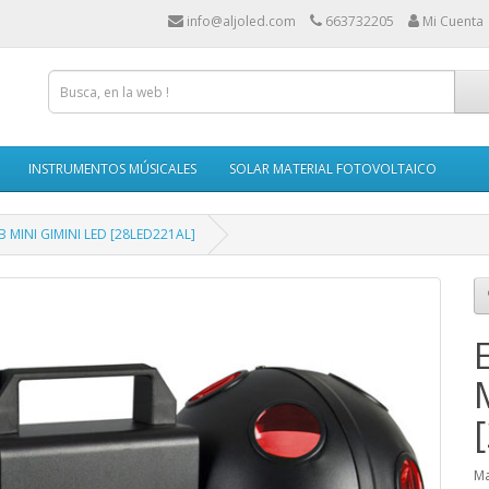
info@aljoled.com
663732205
Mi Cuenta
INSTRUMENTOS MÚSICALES
SOLAR MATERIAL FOTOVOLTAICO
GB MINI GIMINI LED [28LED221AL]
Ma