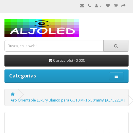
0 artículo(s) - 0.00€
Categorias
Aro Orientable Luxury Blanco para GU10 MR16 50mmØ [AL4322LM]