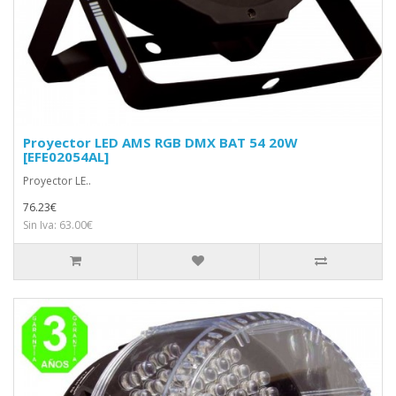
Proyector LED AMS RGB DMX BAT 54 20W
[EFE02054AL]
Proyector LE..
76.23€
Sin Iva: 63.00€