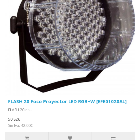
FLASH 20 Foco Proyector LED RGB+W [EFE01020AL]
FLASH 20 es ..
50.82€
Sin Iva: 42.00€