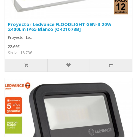
Proyector Ledvance FLOODLIGHT GEN-3 20W
2400Lm IP65 Blanco [O421073B]
Proyector Le..
22.66€
Sin Iva: 18.73€