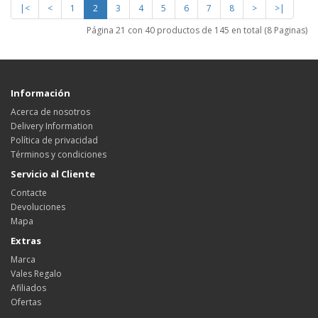
|<
<
1
2
3
4
5
6
7
8
>
>|
Página 21 con 40 productos de 145 en total (8 Paginas)
Información
Acerca de nosotros
Delivery Information
Política de privacidad
Términos y condiciones
Servicio al Cliente
Contacte
Devoluciones
Mapa
Extras
Marca
Vales Regalo
Afiliados
Ofertas