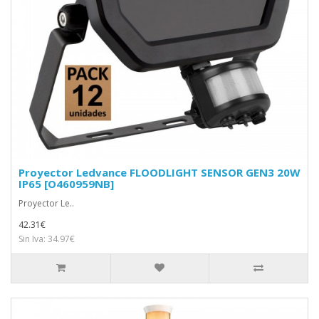
Proyector Ledvance FLOODLIGHT SENSOR GEN3 20W
IP65 [O460959NB]
Proyector Le..
42.31€
Sin Iva: 34.97€