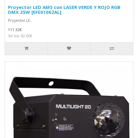
Proyector LED AMS con LASER VERDE Y ROJO RGB
DMX 25W [EFE01062AL]
Proyector LE..
111.32€
Sin Iva: 92.00€