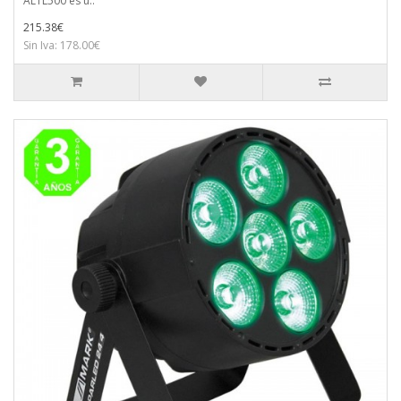
ALTL500 es u..
215.38€
Sin Iva: 178.00€