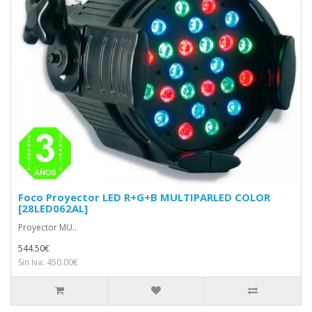
Foco Proyector LED R+G+B MULTIPARLED COLOR
[28LED062AL]
Proyector MU..
544.50€
Sin Iva: 450.00€