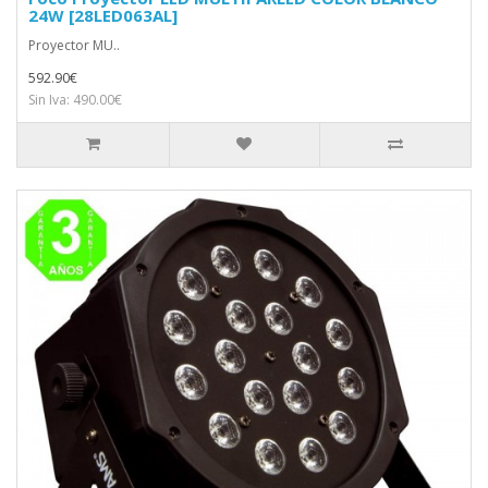
24W [28LED063AL]
Proyector MU..
592.90€
Sin Iva: 490.00€