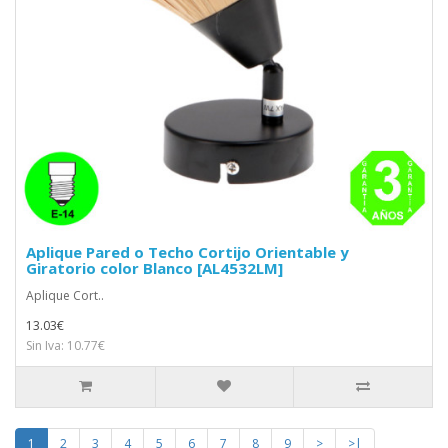
Aplique Pared o Techo Cortijo Orientable y
Giratorio color Blanco [AL4532LM]
Aplique Cort..
13.03€
Sin Iva: 10.77€
1
2
3
4
5
6
7
8
9
>
>|