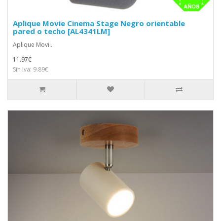
Aplique Movie Cinema Stage Negro orientable
pared o techo [AL4341LM]
Aplique Movi..
11.97€
Sin Iva: 9.89€