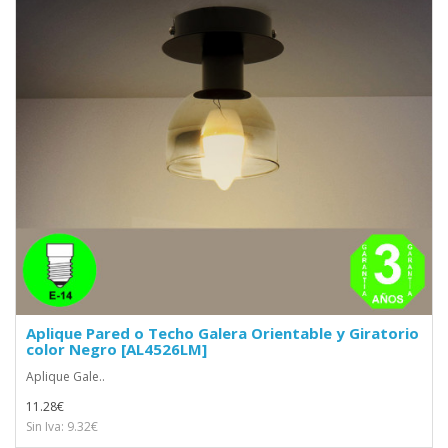
Aplique Pared o Techo Galera Orientable y Giratorio
color Negro [AL4526LM]
Aplique Gale..
11.28€
Sin Iva: 9.32€