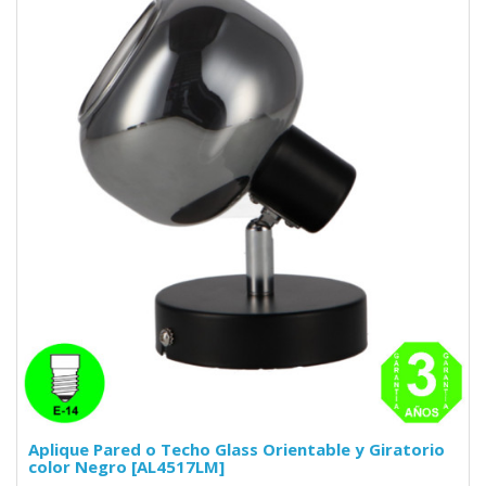
Aplique Pared o Techo Glass Orientable y Giratorio
color Negro [AL4517LM]