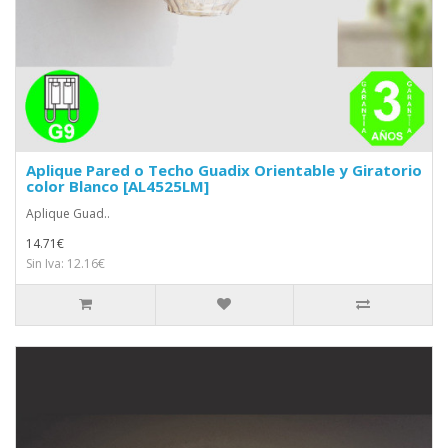
Aplique Pared o Techo Guadix Orientable y Giratorio
color Blanco [AL4525LM]
Aplique Guad..
14.71€
Sin Iva: 12.16€