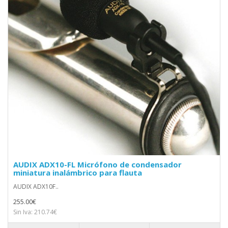
AUDIX ADX10-FL Micrófono de condensador
miniatura inalámbrico para flauta
AUDIX ADX10F..
255.00€
Sin Iva: 210.74€