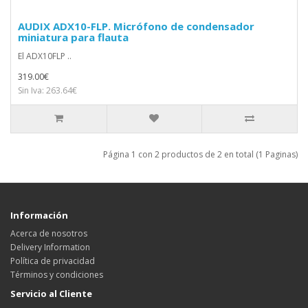
AUDIX ADX10-FLP. Micrófono de condensador
miniatura para flauta
El ADX10FLP ..
319.00€
Sin Iva: 263.64€
Página 1 con 2 productos de 2 en total (1 Paginas)
Información
Acerca de nosotros
Delivery Information
Política de privacidad
Términos y condiciones
Servicio al Cliente