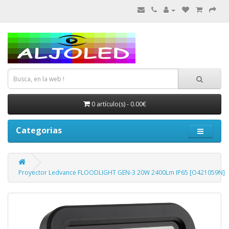
0 artículo(s) - 0.00€
Categorias
Proyector Ledvance FLOODLIGHT GEN-3 20W 2400Lm IP65 [O421059N]