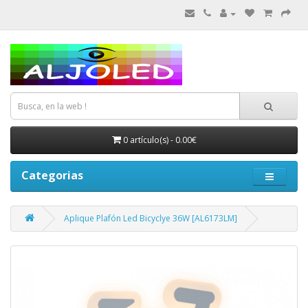
0 artículo(s) - 0.00€
Categorias
Aplique Plafón Led Bicyclye 36W [AL6173LM]